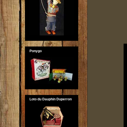
Ponygo
Loto du Dauphin Duperron