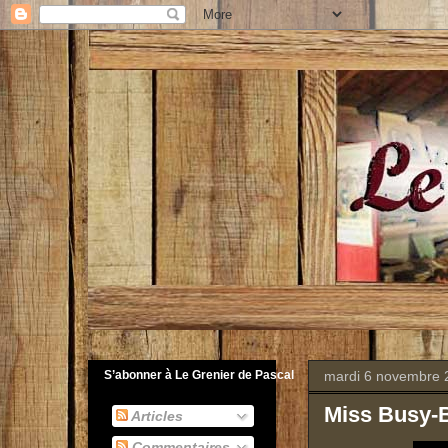
mardi 6 novembre 
S’abonner à Le Grenier de Pascal
Miss Busy-B
Articles
Commentaires