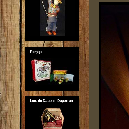
Ponygo
Loto du Dauphin Duperron