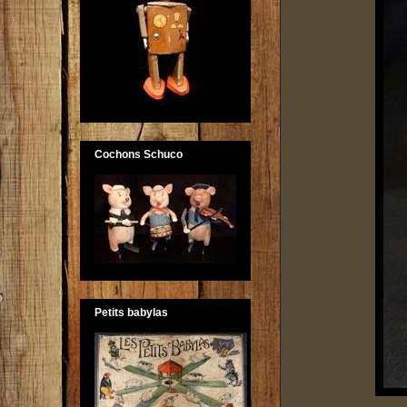
Cochons Schuco
Petits babylas