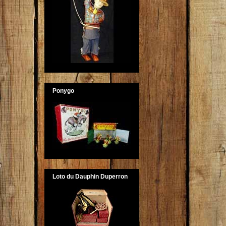
Ponygo
Loto du Dauphin Duperron