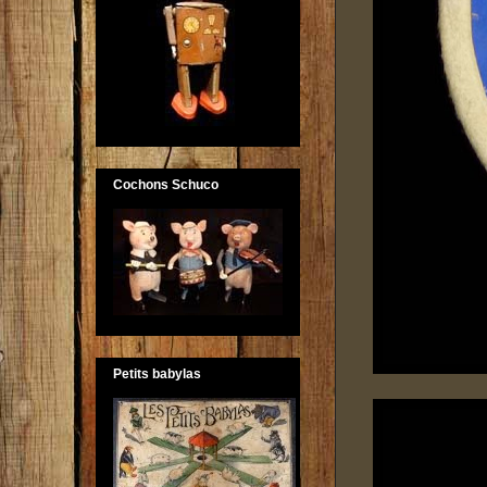
Cochons Schuco
Petits babylas