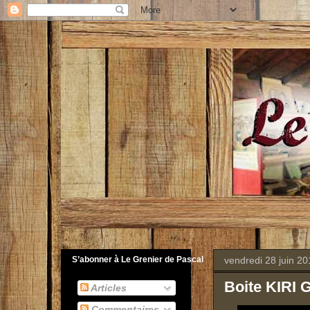
vendredi 28 juin 20
S’abonner à Le Grenier de Pascal
Boite KIRI 
Articles
Commentaires