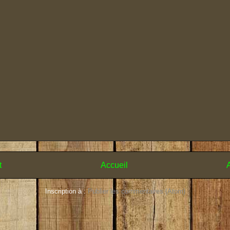
t
Accueil
A
Inscription à :
Publier les commentaires (Atom)