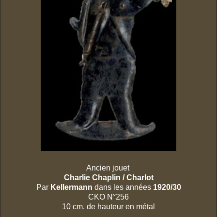
Ancien jouet
Charlie Chaplin / Charlot
Par
Kellermann
dans les années
1920/30
CKO N°256
10 cm. de hauteur en métal