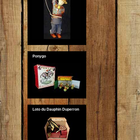
Ponygo
Loto du Dauphin Duperron