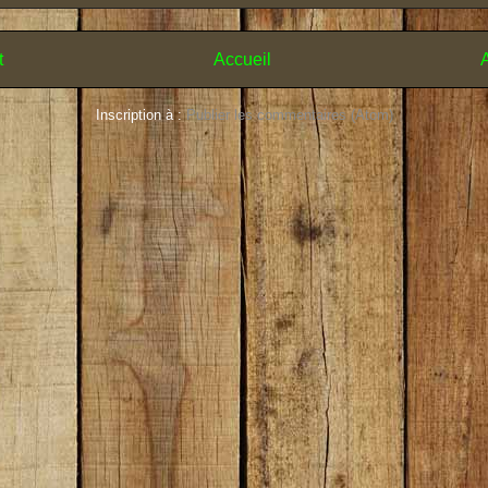
t
Accueil
A
Inscription à :
Publier les commentaires (Atom)