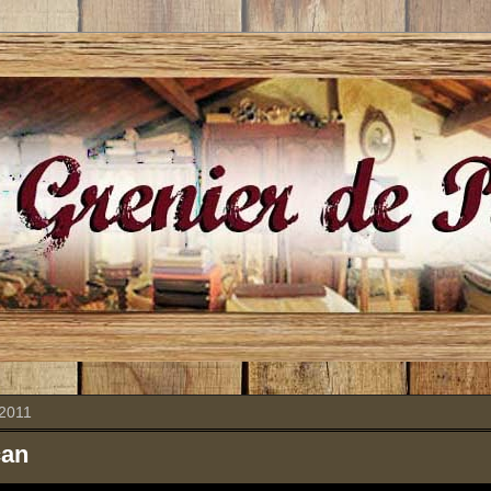
 2011
can