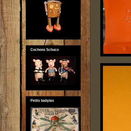
Cochons Schuco
Petits babylas