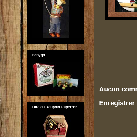
Ponygo
Aucun comm
Enregistrer
Loto du Dauphin Duperron