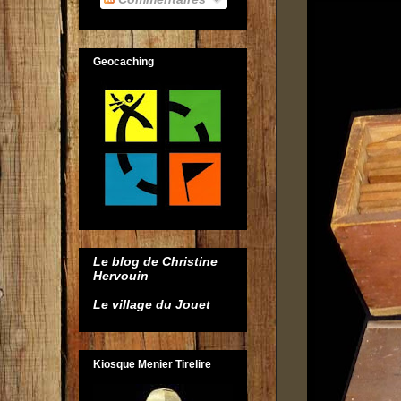
Geocaching
Le blog de Christine
Hervouin
Le village du Jouet
Kiosque Menier Tirelire