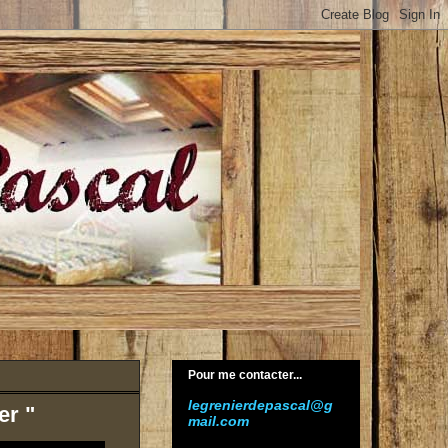
Pour me contacter...
legrenierdepascal@g
er "
mail.com