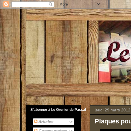
jeudi 29 mars 2012
S’abonner à Le Grenier de Pascal
Plaques pou
Articles
Commentaires