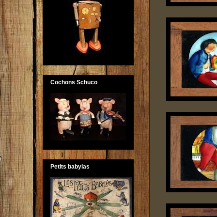
Cochons Schuco
Petits babylas