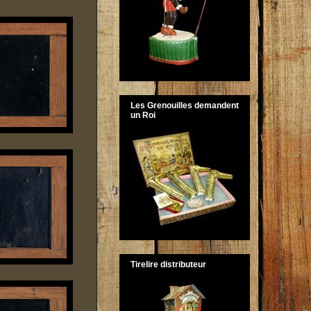
Les Grenouilles demandent
un Roi
Tirelire distributeur