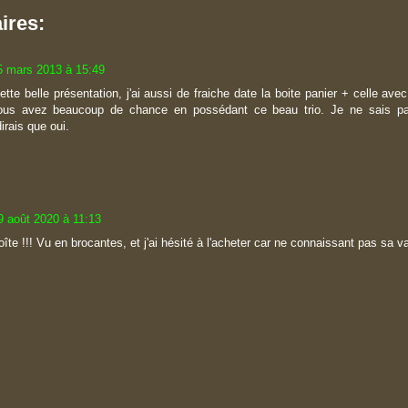
ires:
5 mars 2013 à 15:49
tte belle présentation, j'ai aussi de fraiche date la boite panier + celle ave
Vous avez beaucoup de chance en possédant ce beau trio. Je ne sais pas 
irais que oui.
9 août 2020 à 11:13
îte !!! Vu en brocantes, et j'ai hésité à l'acheter car ne connaissant pas sa va