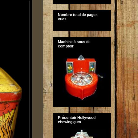
Nombre total de pages
vues
Machine à sous de
comptoir
Présentoir Hollywood
chewing gum