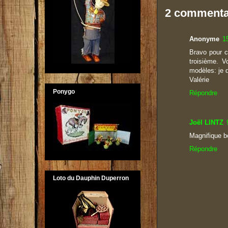
2 commenta
Anonyme
1
Bravo pour ce
troisième. 
modèles: je d
Valérie
Ponygo
Répondre
Joël LINTZ
Magnifique bo
Répondre
Loto du Dauphin Duperron