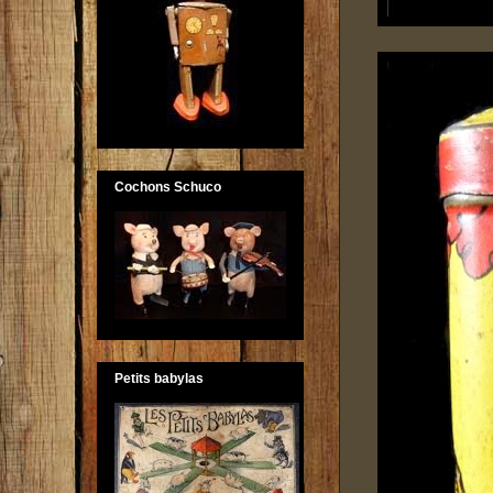
Cochons Schuco
Petits babylas