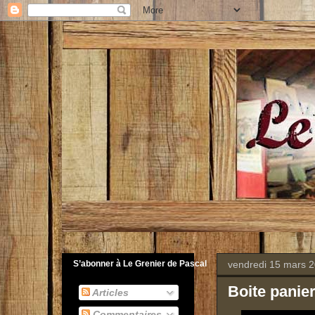
vendredi 15 mars 
S’abonner à Le Grenier de Pascal
Boite panie
Articles
Commentaires