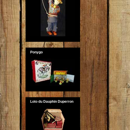
Ponygo
Loto du Dauphin Duperron