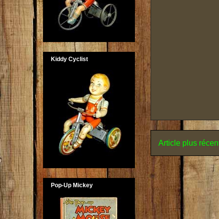
Kiddy Cyclist
Article plus récen
Pop-Up Mickey