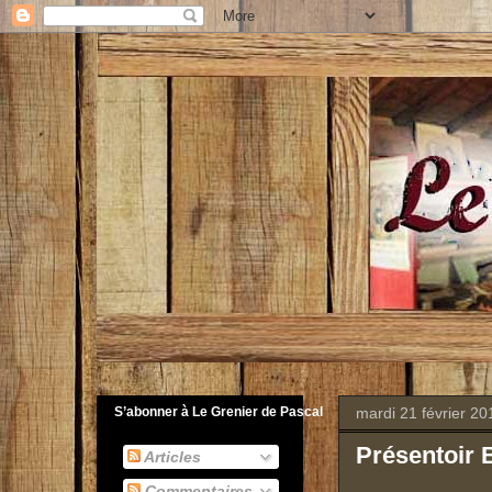
mardi 21 février 20
S’abonner à Le Grenier de Pascal
Présentoir 
Articles
Commentaires