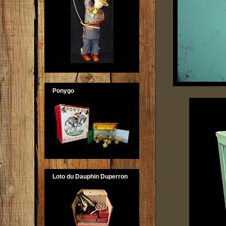
Ponygo
Loto du Dauphin Duperron