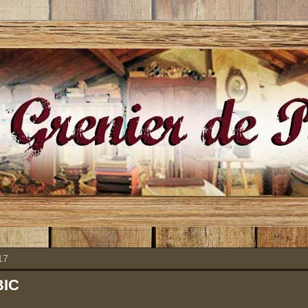
17
BIC