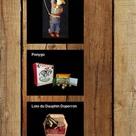
Ponygo
Loto du Dauphin Duperron