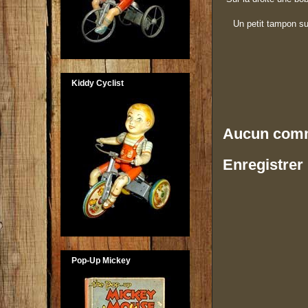
Un petit tampon sur
Kiddy Cyclist
Aucun comm
Enregistrer
Pop-Up Mickey