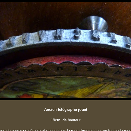
Ancien télégraphe jouet
19cm. de hauteur
ine de papier se déroule et passe sous la roue d'impression, on tourne la roue 