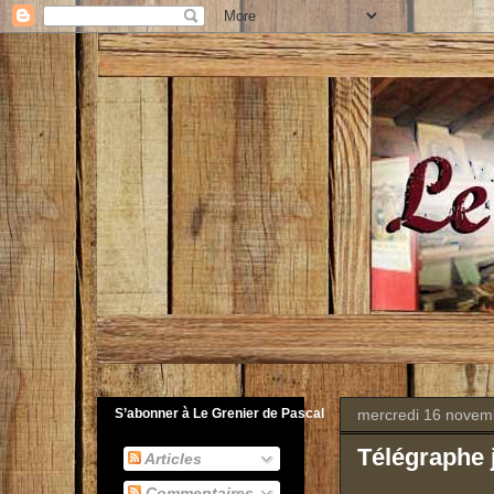
mercredi 16 novem
S’abonner à Le Grenier de Pascal
Télégraphe 
Articles
Commentaires