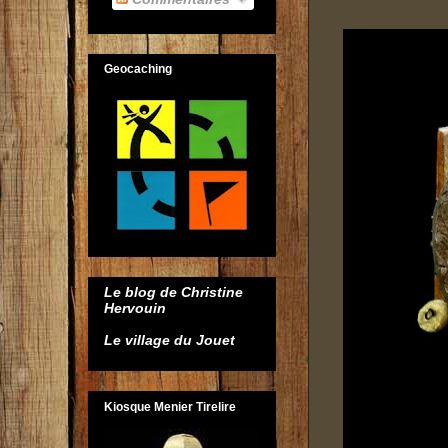
Geocaching
Le blog de Christine
Hervouin
Le village du Jouet
Kiosque Menier Tirelire