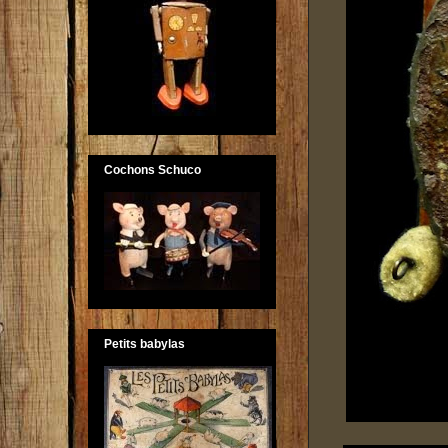
Cochons Schuco
Petits babylas