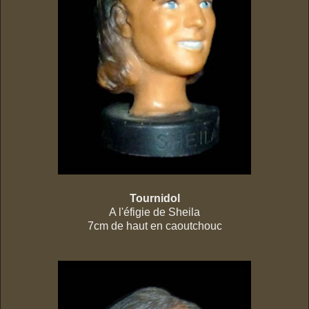
Tournidol
A l'éfigie de Sheila
7cm de haut en caoutchouc