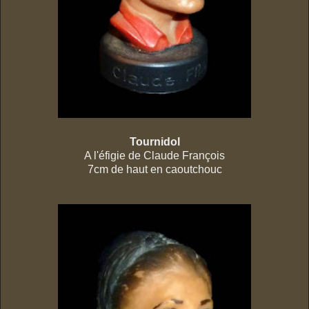
Tournidol
A l'éfigie de Claude François
7cm de haut en caoutchouc