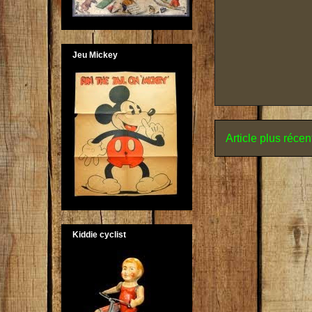
Jeu Mickey
Article plus récen
Kiddie cyclist