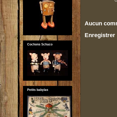
O
Aucun comm
Enregistrer
Cochons Schuco
Petits babylas