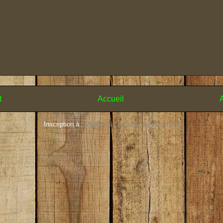
t
Accueil
A
Inscription à :
Publier les commentaires (Atom)