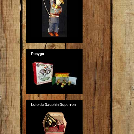
Ponygo
Loto du Dauphin Duperron