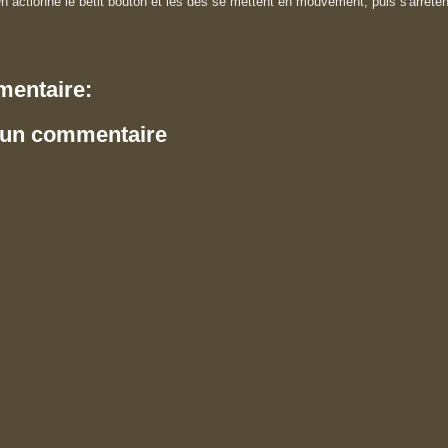
n actionne le betit bouton et les dés se mettent en mouvement, puis s'arrêten
entaire:
 un commentaire