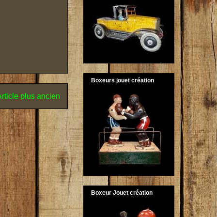
Boxeurs jouet création
rticle plus ancien
Boxeur Jouet création