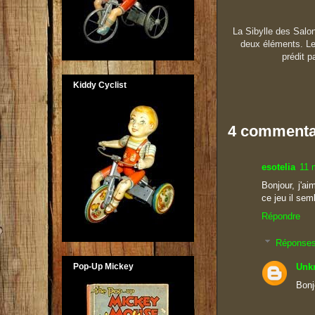
La Sibylle des Salo
deux éléments. Les 
prédit p
Kiddy Cyclist
4 commenta
esotelia
11 
Bonjour, j'ai
ce jeu il se
Répondre
Réponse
Unk
Pop-Up Mickey
Bonj