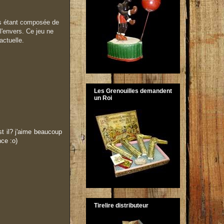
es étant composée de
 l'envers. Ce jeu ne
actuelle.
Les Grenouilles demandent
un Roi
st il? j'aime beaucoup
ce :o)
Tirelire distributeur