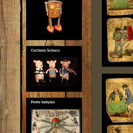
Cochons Schuco
Petits babylas