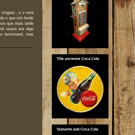
a zíngara , e o vera
ndo o que vim lendo
esio que mais tarde
nd usava era algo
me lenormand, mas
Tôle ancienne Coca Cola
Statuette pub Coca Cola