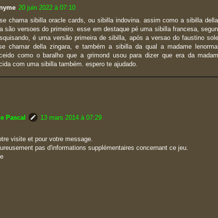
nyme
20 juin 2022 à 07:10
 se chama sibilla oracle cards, ou sibilla indovina. assim como a sibilla dell
lla são versoes do primeiro. esse em destaque pé uma sibilla francesa, segu
squisando, é uma versão primeira de sibilla, após a versao do faustino sol
se chamar della zingara, e também a sibilla da qual a madame lenorma
ceido como o baralho que a grimond usou para dizer que era da mada
cida com uma sibilla também. espero te ajudado.
de Pascal
13 mars 2014 à 07:29
tre visite et pour votre message.
eureusement pas d'informations supplémentaires concernant ce jeu.
ée