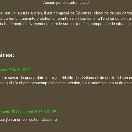
Ancien jeu de cartomancie
ns, est un jeu très ancien, il est composé de 52 cartes, chacune de ces cart
cartes ont une interprétation différente selon leur sens, à l'endroit ou bien à
as forcément les évènements, il aide surtout à mieux comprendre la situation 
ires:
mars 2014 à 10:12
merai savoir de quand date votre jeu Sibylle des Salons et de quelle édition e
mble qu'il n'y ai pas beaucoup d’ancienne version, vous avez beaucoup de chan
s
nown
23 décembre 2015 à 01:35
our j'en ai un de l'édition Dusserre