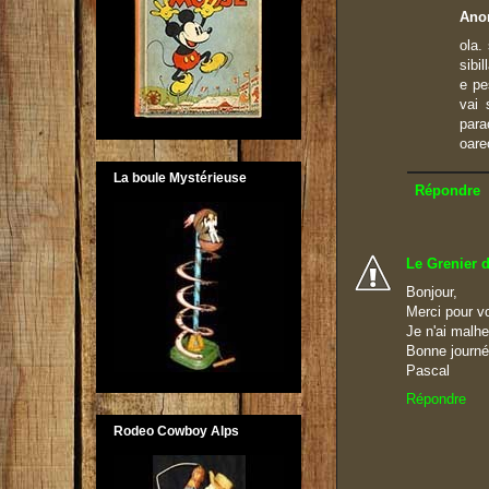
Ano
ola.
sibi
e pe
vai 
para
oare
La boule Mystérieuse
Répondre
Le Grenier 
Bonjour,
Merci pour vo
Je n'ai malh
Bonne journ
Pascal
Répondre
Rodeo Cowboy Alps