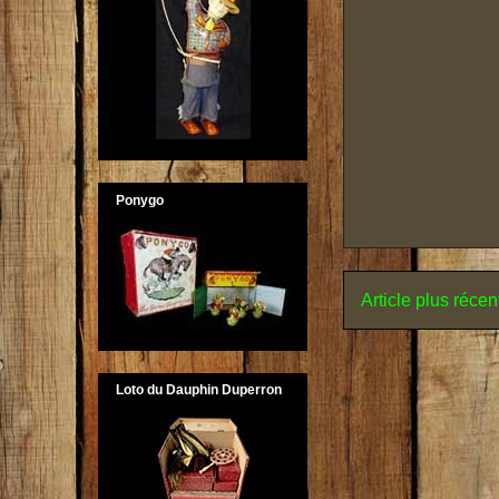
Ponygo
Article plus récen
Loto du Dauphin Duperron