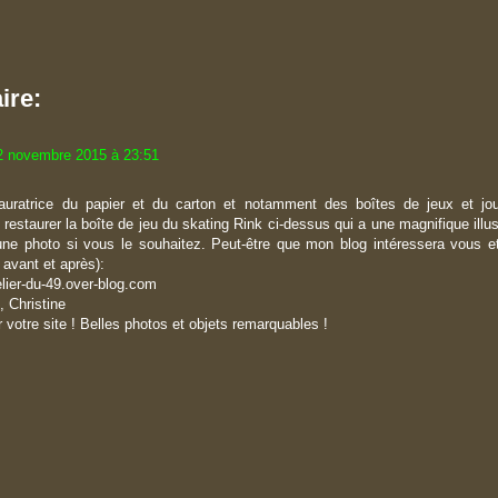
ire:
2 novembre 2015 à 23:51
auratrice du papier et du carton et notamment des boîtes de jeux et jou
 restaurer la boîte de jeu du skating Rink ci-dessus qui a une magnifique illu
ne photo si vous le souhaitez. Peut-être que mon blog intéressera vous et
 avant et après):
elier-du-49.over-blog.com
, Christine
 votre site ! Belles photos et objets remarquables !