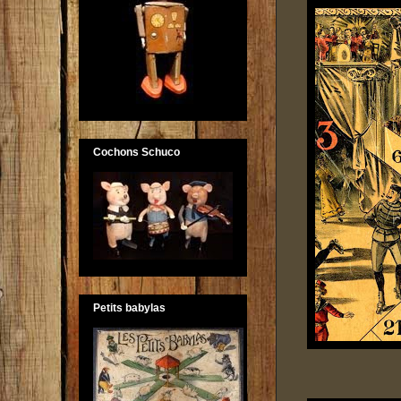
Cochons Schuco
Petits babylas