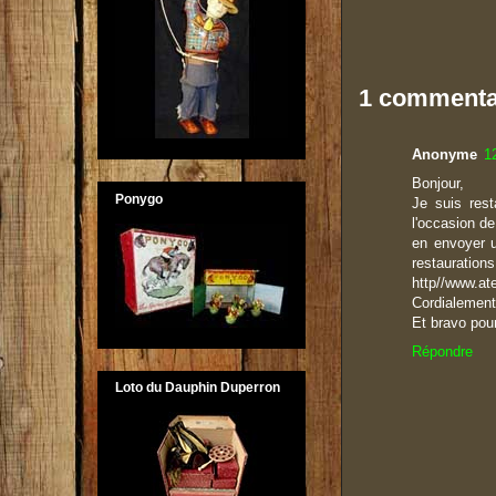
1 commenta
Anonyme
1
Bonjour,
Ponygo
Je suis rest
l'occasion de
en envoyer u
restaurations
http//www.at
Cordialement
Et bravo pour
Répondre
Loto du Dauphin Duperron