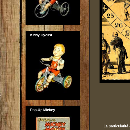
Kiddy Cyclist
Pop-Up Mickey
La particularit