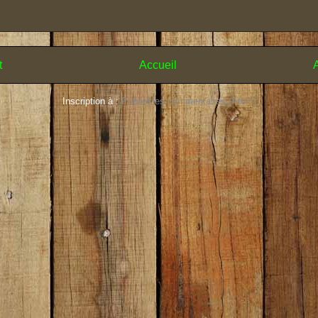
t
Accueil
A
Inscription à :
Publier les commentaires (Atom)