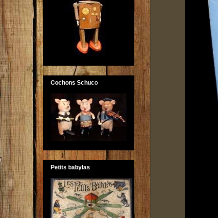
Cochons Schuco
Petits babylas