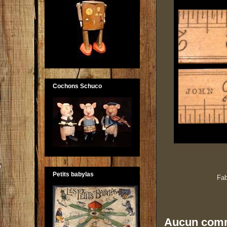
Cochons Schuco
Petits babylas
Fab
Aucun comm