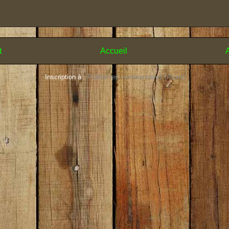
t
Accueil
A
Inscription à :
Publier les commentaires (Atom)