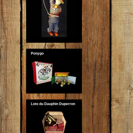
Ponygo
Loto du Dauphin Duperron