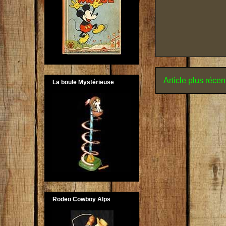
Article plus récen
La boule Mystérieuse
Rodeo Cowboy Alps