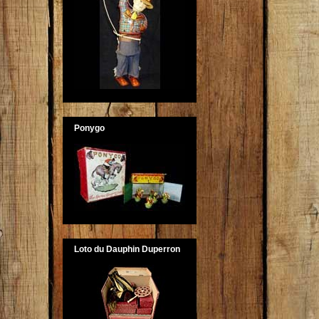
Ponygo
Loto du Dauphin Duperron