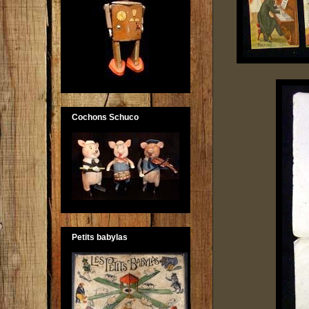
Cochons Schuco
Petits babylas