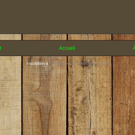
t
Accueil
A
Inscription à :
Publier les commentaires (Atom)