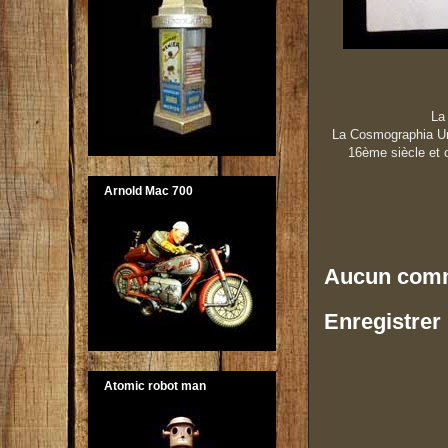
La
La Cosmographia Uni
16ème siècle et o
Arnold Mac 700
Aucun comm
Enregistrer
Atomic robot man