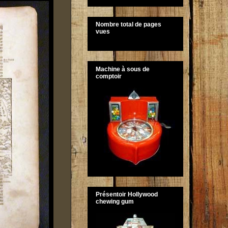
Nombre total de pages
vues
Machine à sous de
comptoir
Présentoir Hollywood
chewing gum