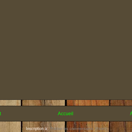
t
Accueil
A
Inscription à :
Publier les commentaires (Atom)