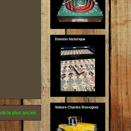
Domino historique
Voiture Charles Rossignol
rticle plus ancien