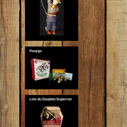
Ponygo
Loto du Dauphin Duperron