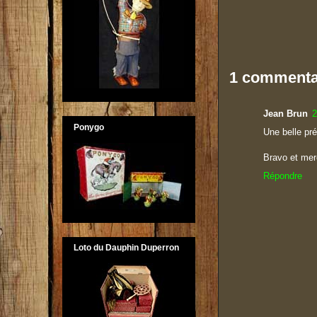
1 commenta
Jean Brun
2
Ponygo
Une belle pré
Bravo et mer
Répondre
Loto du Dauphin Duperron