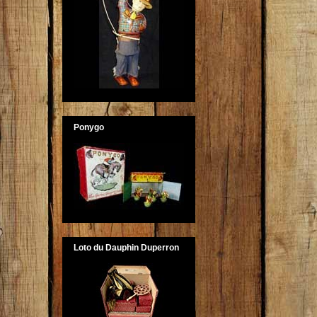
Ponygo
Loto du Dauphin Duperron