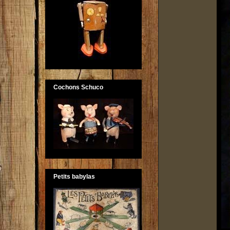
Cochons Schuco
Petits babylas