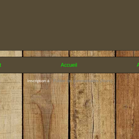
t
Accueil
A
Inscription à :
Publier les commentaires (Atom)