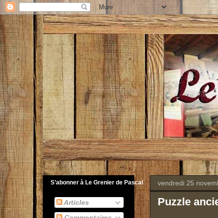
vendredi 25 novem
S’abonner à Le Grenier de Pascal
Puzzle anci
Articles
Commentaires