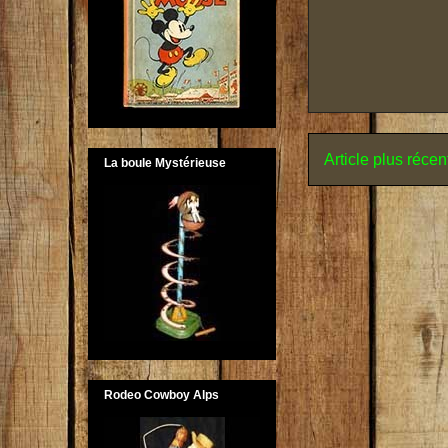
Article plus récen
La boule Mystérieuse
Rodeo Cowboy Alps