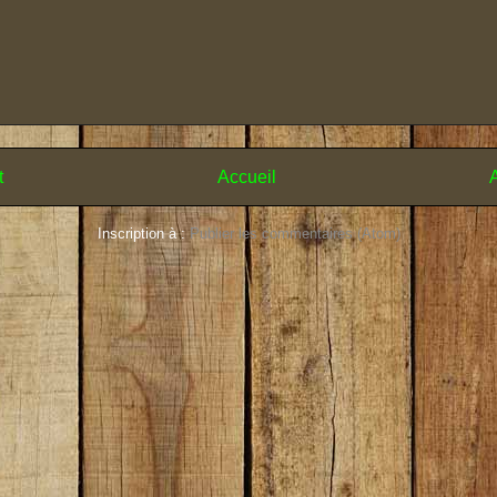
t
Accueil
A
Inscription à :
Publier les commentaires (Atom)