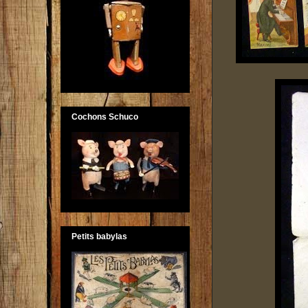
Cochons Schuco
Petits babylas