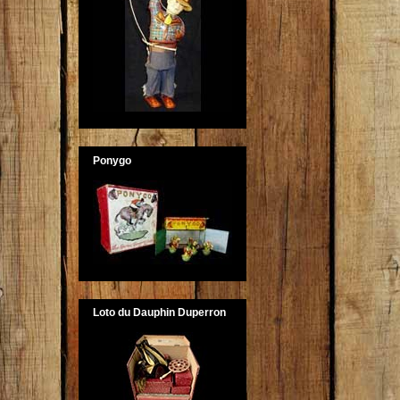
Ponygo
Loto du Dauphin Duperron